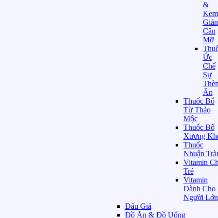
&
Kem
Giả
Cân
Mỡ
Thu
Ức
Chế
Sự
Thè
Ăn
Thuốc Bổ
Từ Thảo
Mộc
Thuốc Bổ
Xương Kh
Thuốc
Nhuận Trà
Vitamin C
Trẻ
Vitamin
Dành Cho
Người Lớn
Đấu Giá
Đồ Ăn & Đồ Uống