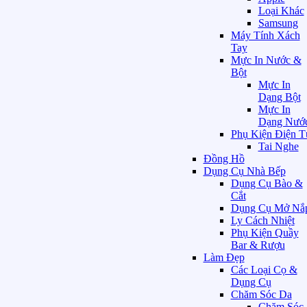
Loại Khác
Samsung
Máy Tính Xách
Tay
Mực In Nước &
Bột
Mực In
Dạng Bột
Mực In
Dạng Nướ
Phụ Kiện Điện T
Tai Nghe
Đồng Hồ
Dụng Cụ Nhà Bếp
Dụng Cụ Bào &
Cắt
Dụng Cụ Mở Nắ
Ly Cách Nhiệt
Phụ Kiện Quầy
Bar & Rượu
Làm Đẹp
Các Loại Cọ &
Dụng Cụ
Chăm Sóc Da
Chăm Sóc