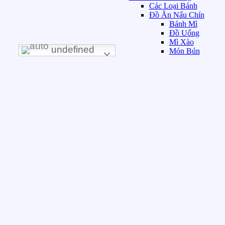
Các Loại Bánh
Đồ Ăn Nấu Chín
Bánh Mì
Đồ Uống
Mì Xào
undefined
Món Bún
Món Chè
Món Cơm
Món Khai Vị
Món Kho
Món Nướng
Món Phở
Món Rau
Món Xào
Món Xào
Sinh Tố & Nước
Giải Khát
Sushi
Đồ Ăn Nấu Theo Ngày
1 - Thứ Hai
2 - Thứ Ba
3 - Thứ Tư
4 - Thứ Năm
5 - Thứ Sáu
6 - Thứ Bảy