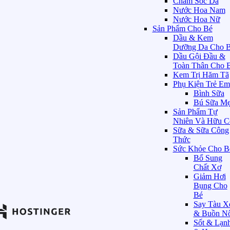
Chăm Sóc Da
Nước Hoa Nam
Nước Hoa Nữ
Sản Phẩm Cho Bé
Dầu & Kem
Dưỡng Da Cho 
Dầu Gội Đầu &
Toàn Thân Cho 
Kem Trị Hăm Tã
Phụ Kiện Trẻ Em
Bình Sữa
Bú Sữa M
Sản Phẩm Tự
Nhiên Và Hữu C
Sữa & Sữa Công
Thức
Sức Khỏe Cho B
Bổ Sung
Chất Xơ
Giảm Hơi
Bụng Cho
Bé
Say Tàu X
& Buồn N
Sốt & Lạn