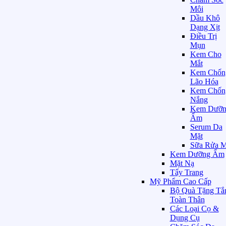
Môi
Dầu Khô
Dạng Xịt
Điều Trị
Mụn
Kem Cho
Mắt
Kem Chốn
Lão Hóa
Kem Chốn
Nắng
Kem Dưỡn
Ẩm
Serum Da
Mặt
Sữa Rửa M
Kem Dưỡng Ẩm
Mặt Nạ
Tẩy Trang
Mỹ Phẩm Cao Cấp
Bộ Quà Tặng T
Toàn Thân
Các Loại Cọ &
Dụng Cụ