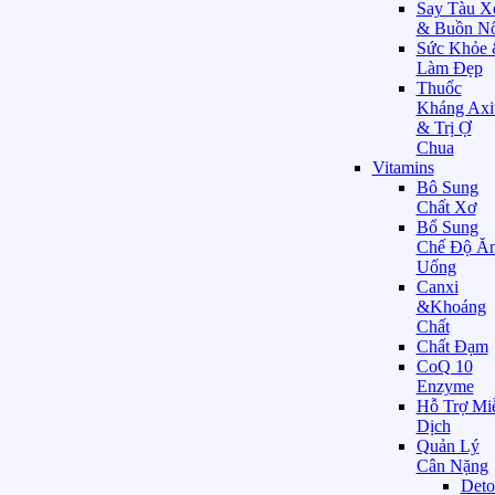
Say Tàu X
& Buồn N
Sức Khỏe
Làm Đẹp
Thuốc
Kháng Axi
& Trị Ợ
Chua
Vitamins
Bô Sung
Chất Xơ
Bổ Sung
Chế Độ Ă
Uống
Canxi
&Khoáng
Chất
Chất Đạm
CoQ 10
Enzyme
Hỗ Trợ Mi
Dịch
Quản Lý
Cân Nặng
Deto