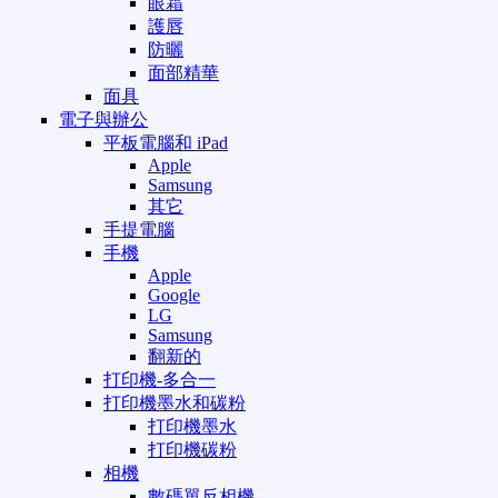
眼霜
護唇
防曬
面部精華
面具
電子與辦公
平板電腦和 iPad
Apple
Samsung
其它
手提電腦
手機
Apple
Google
LG
Samsung
翻新的
打印機-多合一
打印機墨水和碳粉
打印機墨水
打印機碳粉
相機
數碼單反相機