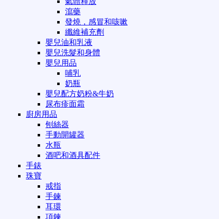
氣體釋放
瀉藥
發燒，感冒和咳嗽
纖維補充劑
嬰兒油和乳液
嬰兒洗髮和身體
嬰兒用品
哺乳
奶瓶
嬰兒配方奶粉&牛奶
尿布疹面霜
廚房用品
刨絲器
手動開罐器
水瓶
酒吧和酒具配件
手錶
珠寶
戒指
手鍊
耳環
項鍊