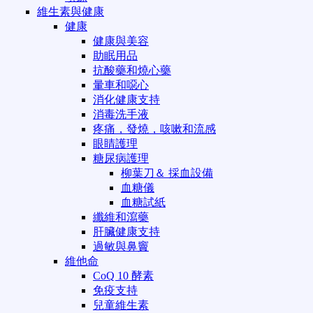
維生素與健康
健康
健康與美容
助眠用品
抗酸藥和燒心藥
暈車和噁心
消化健康支持
消毒洗手液
疼痛，發燒，咳嗽和流感
眼睛護理
糖尿病護理
柳葉刀＆ 採血設備
血糖儀
血糖試紙
纖維和瀉藥
肝臟健康支持
過敏與鼻竇
維他命
CoQ 10 酵素
免疫支持
兒童維生素