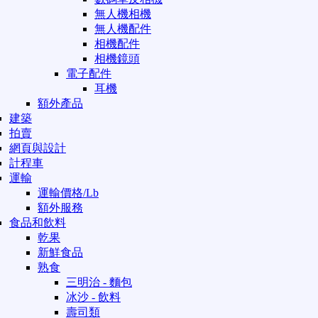
無人機相機
無人機配件
相機配件
相機鏡頭
電子配件
耳機
額外產品
建築
拍賣
網頁與設計
計程車
運輸
運輸價格/Lb
額外服務
食品和飲料
乾果
新鮮食品
熟食
三明治 - 麵包
冰沙 - 飲料
壽司類