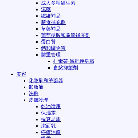
成人多種維生素
瀉藥
纖維補品
膳食補充劑
草藥補品
葡萄糖胺和關節補充劑
蛋白質
鈣和礦物質
體重管理
排毒茶-減肥瘦身霜
食慾抑製劑
美容
化妝刷和塗藥器
卸妝液
洗劑
皮膚護理
乾油噴霧
保濕霜
抗衰老霜
潔面乳
痤瘡治療